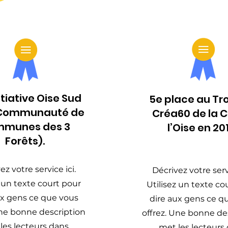
nitiative Oise Sud
5e place au Tr
(Communauté de
Créa60 de la C
munes des 3
l’Oise en 20
Forêts).
ez votre service ici.
Décrivez votre servi
z un texte court pour
Utilisez un texte co
ux gens ce que vous
dire aux gens ce q
Une bonne description
offrez. Une bonne de
les lecteurs dans
met les lecteurs