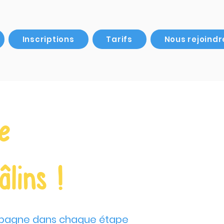
Inscriptions
Tarifs
Nous rejoindr
e
lins !
compagne dans chaque étape