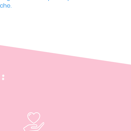
èche.
: