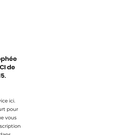
ophée
CI de
15.
ce ici.
urt pour
ue vous
scription
 dans