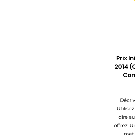
Prix I
2014 
Com
Décriv
Utilise
dire a
offrez. 
met 