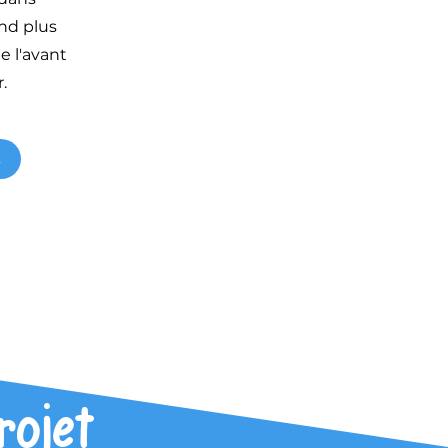
end plus
e l'avant
.
s
rojet